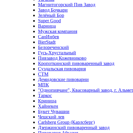
Магнитогорский Пив Завод
Завод Бочкари
Зелёный Бор
Super Good
Варница
Мужская компания
СанИнбев
BierStadt
Белореченский
Гусь-Хрустальный
Пивзавод Кожевниково
Кропоткинский пивоваренный завод
Суздальская пивоварня
СТМ
Демидовские пивоварни
МПК
"Однопивчане", Квасоварный завод, г. Альмет
Таркос
Криница
Хайнекен
Букет Чувашии
Чешский лев
Carlsberg Group (Карлсберг)
Дзержинский пивоваренный завод
Пивоварня Абхазия