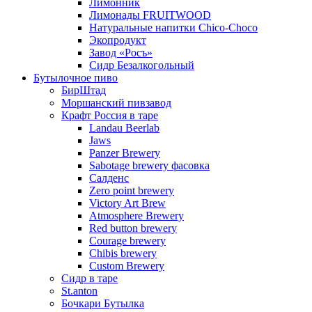
Лимонник
Лимонады FRUITWOOD
Натуральные напитки Chico-Chоco
Экопродукт
Завод «Росъ»
Сидр Безалкогольный
Бутылочное пиво
БирШтад
Моршанский пивзавод
Крафт Россия в таре
Landau Beerlab
Jaws
Panzer Brewery
Sabotage brewery фасовка
Салденс
Zero point brewery
Victory Art Brew
Atmosphere Brewery
Red button brewery
Courage brewery
Chibis brewery
Custom Brewery
Сидр в таре
St.anton
Бочкари Бутылка