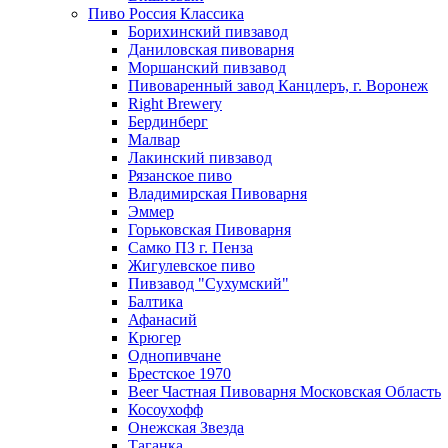
Пиво Россия Классика
Борихинский пивзавод
Даниловская пивоварня
Моршанский пивзавод
Пивоваренный завод Канцлеръ, г. Воронеж
Right Brewery
Бердинберг
Малвар
Лакинский пивзавод
Рязанское пиво
Владимирская Пивоварня
Эммер
Горьковская Пивоварня
Самко ПЗ г. Пенза
Жигулевское пиво
Пивзавод "Сухумский"
Балтика
Афанасий
Крюгер
Однопивчане
Брестское 1970
Beer Частная Пивоварня Московская Область
Косоухофф
Онежская Звезда
Таганка