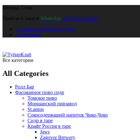
Москва, Сочи
Прайсы и заказ в
WhatsApp
:
8-977-815-84-55
Поставщик разливного пива
О компании
Все категории
All Categories
Ролл Бар
Фасованное пиво сидр
Томское пиво
Моршанский пивзавод
St.anton
Сокосодержащий напиток Чико-Чоко
Сидр в таре
Крафт Россия в таре
Jaws
Zagovor Brewery