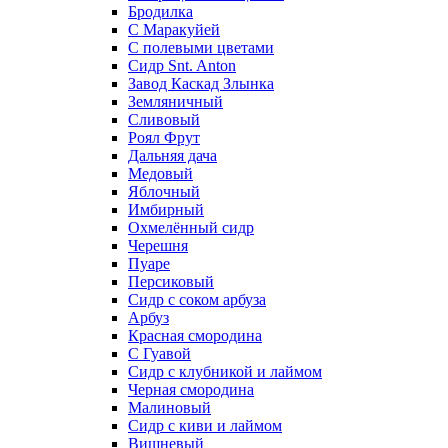
Бродилка
С Маракуйей
С полевыми цветами
Cидр Snt. Anton
Завод Каскад Злынка
Земляничный
Сливовый
Роял Фрут
Дальняя дача
Медовый
Яблочный
Имбирный
Охмелённый сидр
Черешня
Пуаре
Персиковый
Сидр с соком арбуза
Арбуз
Красная смородина
С Гуавой
Сидр с клубникой и лаймом
Черная смородина
Малиновый
Сидр с киви и лаймом
Вишневый