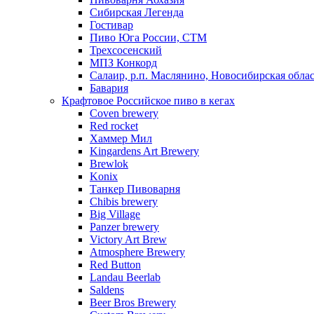
Сибирская Легенда
Гостивар
Пиво Юга России, СТМ
Трехсосенский
МПЗ Конкорд
Салаир, р.п. Маслянино, Новосибирская обла
Бавария
Крафтовое Российское пиво в кегах
Coven brewery
Red rocket
Хаммер Мил
Kingardens Art Brewery
Brewlok
Konix
Танкер Пивоварня
Chibis brewery
Big Village
Panzer brewery
Victory Art Brew
Atmosphere Brewery
Red Button
Landau Beerlab
Saldens
Beer Bros Brewery