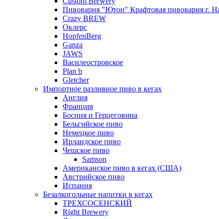
Custom Brewery
Пивоварня "Ютон" Крафтовая пивоварня г. 
Crazy BREW
Оклерс
HopfenBerg
Ganza
JAWS
Василеостровское
Plan b
Gletcher
Импортное разливное пиво в кегах
Англия
Франция
Босния и Герцеговина
Бельгийское пиво
Немецкое пиво
Ирландское пиво
Чешское пиво
Samson
Американское пиво в кегах (США)
Австрийское пиво
Испания
Безалкогольные напитки в кегах
ТРЕХСОСЕНСКИЙ
Right Brewery