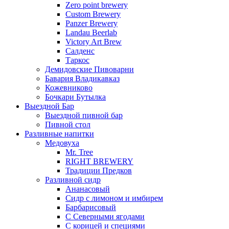
Zero point brewery
Custom Brewery
Panzer Brewery
Landau Beerlab
Victory Art Brew
Салденс
Таркос
Демидовские Пивоварни
Бавария Владикавказ
Кожевниково
Бочкари Бутылка
Выездной Бар
Выездной пивной бар
Пивной стол
Разливные напитки
Медовуха
Mr. Tree
RIGHT BREWERY
Традиции Предков
Разливной сидр
Ананасовый
Сидр с лимоном и имбирем
Барбарисовый
С Северными ягодами
С корицей и специями